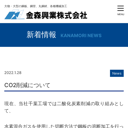
大物・大型の鋼板、鋼管、丸鋼材、各種機械加工
MENU
新着情報
KANAMORI NEWS
2022.1.28
News
CO2削減について
現在、当社千葉工場では二酸化炭素削減の取り組みとし
て、
水素混合ガスを使用した切断方法で鋼板の溶断加工を行っ